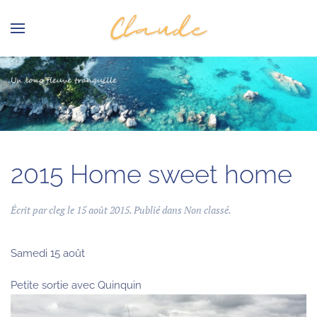
Skip to main content
.
2015 Home sweet home
Écrit par
cleg
le
15 août 2015
. Publié dans
Non classé
.
Samedi 15 août
Petite sortie avec Quinquin