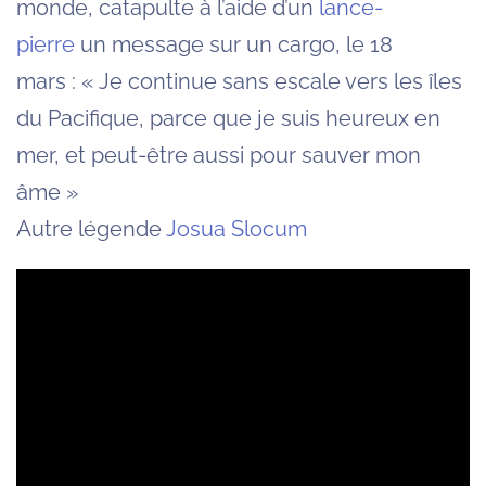
monde, catapulte à l’aide d’un
lance-
pierre
un message sur un cargo, le 18
mars : « Je continue sans escale vers les îles
du Pacifique, parce que je suis heureux en
mer, et peut-être aussi pour sauver mon
âme »
Autre légende
Josua Slocum